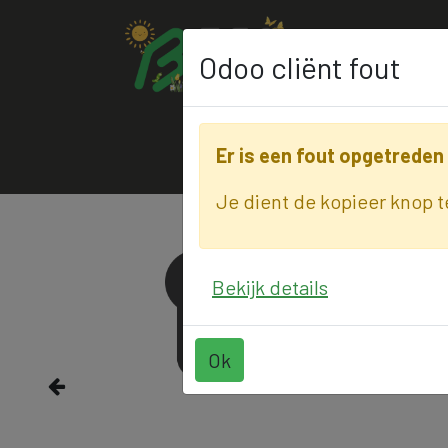
Uw vertrouwde
Odoo cliënt fout
Er is een fout opgetreden
Productcategorieën
Uitverkoop
BE
Je dient de kopieer knop 
Bekijk details
Ok
Vorige