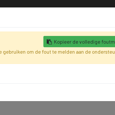
 specialist in cilinders en sloten​!
SA-clopedie
Diensten
Opleidingen & trainingen
Con
Kopieer de volledige foutm
te gebruiken om de fout te melden aan de ondersteu