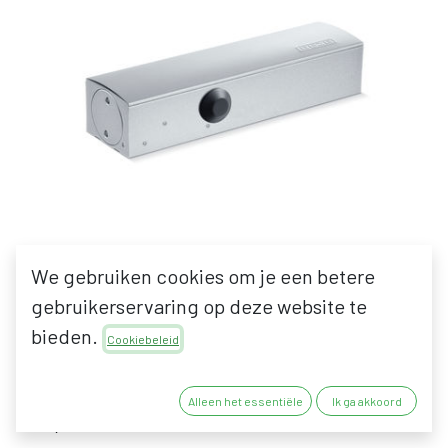
We gebruiken cookies om je een betere
gebruikerservaring op deze website te
GEZE TS 3000 V
bieden.
Cookiebeleid
DEURPOMP - zonder arm
Alleen het essentiële
Ik ga akkoord
199,65
€