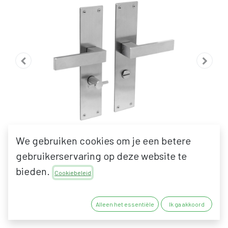
We gebruiken cookies om je een betere
gebruikerservaring op deze website te
bieden.
Cookiebeleid
INTERSTEEL AMSTERDAM
Alleen het essentiële
Ik ga akkoord
KRUKKENPAAR OP SCHILD