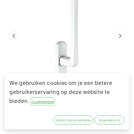
We gebruiken cookies om je een betere
gebruikerservaring op deze website te
bieden.
Cookiebeleid
MACO HEFSCHUIFRAAM
Alleen het essentiële
Ik ga akkoord
HANDGREEP BINNEN