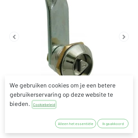
We gebruiken cookies om je een betere
gebruikerservaring op deze website te
bieden.
Cookiebeleid
EURO-LOCKS 0013
Alleen het essentiële
Ik ga akkoord
SCHROEFCILINDER VOOR