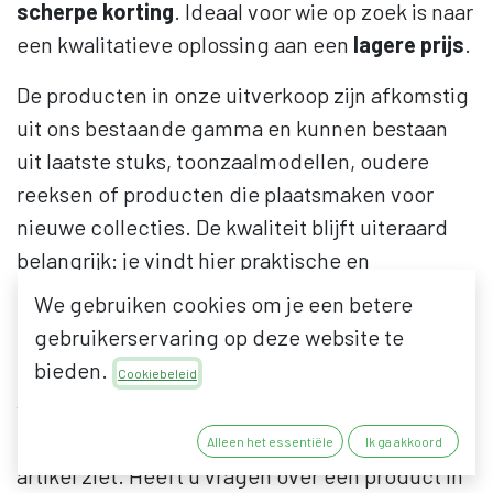
scherpe korting
. Ideaal voor wie op zoek is naar
een kwalitatieve oplossing aan een
lagere prijs
.
De producten in onze uitverkoop zijn afkomstig
uit ons bestaande gamma en kunnen bestaan
uit laatste stuks, toonzaalmodellen, oudere
reeksen of producten die plaatsmaken voor
nieuwe collecties. De kwaliteit blijft uiteraard
belangrijk: je vindt hier praktische en
betrouwbare oplossingen voor woning, project,
We gebruiken cookies om je een betere
renovatie of professioneel gebruik.
gebruikerservaring op deze website te
bieden.
De beschikbare aantallen kunnen per product
Cookiebeleid
verschillen en
OP = OP
. Daarom raden wij aan
om snel te bestellen wanneer u een interessant
Alleen het essentiële
Ik ga akkoord
artikel ziet. Heeft u vragen over een product in