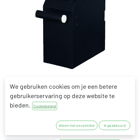
We gebruiken cookies om je een betere
DE RAAT CASHBOX BASIC
gebruikerservaring op deze website te
bieden.
Cookiebeleid
59,65
€
70,18
€
49,30
€
hors taxes
58,00
€
Alleen het essentiële
Ik ga akkoord
Op bestelling