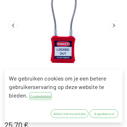
We gebruiken cookies om je een betere
gebruikerservaring op deze website te
bieden.
IFAM LOTO SF40 SUPPORT
Cookiebeleid
DE CABLE
Alleen het essentiële
Ik ga akkoord
25,70
€