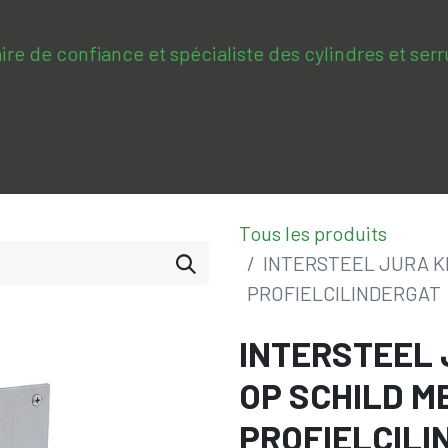
ire de confiance et spécialiste des cylindres et serr
lopedie
Services
Formations & entraînements
Cont
Tous les produits
INTERSTEEL JURA K
PROFIELCILINDERGAT
INTERSTEEL
OP SCHILD M
PROFIELCILI