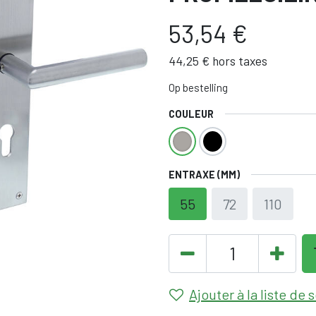
53,54
€
44,25
€
hors taxes
Op bestelling
COULEUR
ENTRAXE (MM)
55
72
110
Ajouter à la liste de 