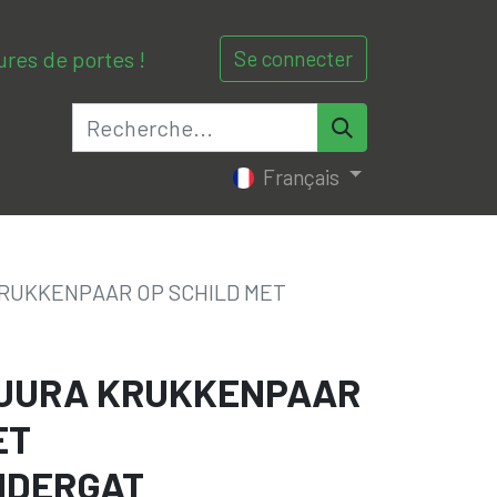
ures de portes !
Se connecter
0
0
actez-nous
Français
RUKKENPAAR OP SCHILD MET
 JURA KRUKKENPAAR
ET
NDERGAT