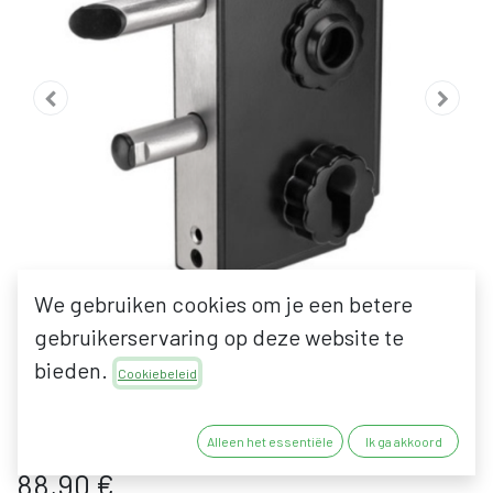
We gebruiken cookies om je een betere
gebruikerservaring op deze website te
bieden.
AMF VARIBO POORTSLOT
Cookiebeleid
MET LASKAST
Alleen het essentiële
Ik ga akkoord
88,90
€