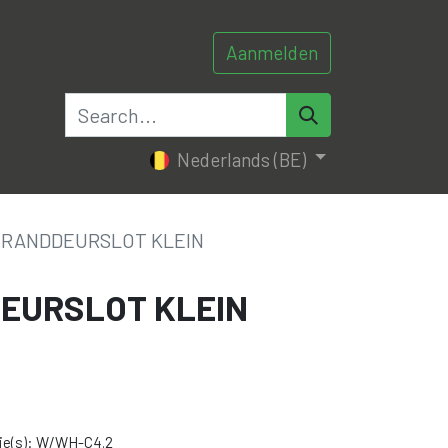
Aanmelden
0
0
tacteer ons
Nederlands (BE)
BRANDDEURSLOT KLEIN
EURSLOT KLEIN
ie(s): W/WH-C4.2