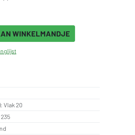
AAN WINKELMANDJE
glijst
)
:
Vlak 20
:
235
ond