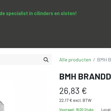
 specialist in cilinders en sloten​!
SA-clopedie
Diensten
Opleidingen & trainingen
Con
Alle producten
BMH 
BMH BRANDD
26,83
€
22,17
€
excl. BTW
Voorraad: 16.00 Stuks
Locat