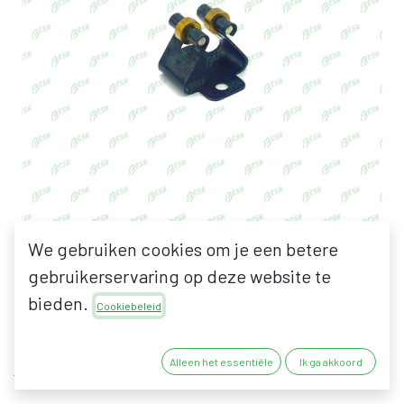
We gebruiken cookies om je een betere
DENI 3862 DEURSNAPPER
gebruikerservaring op deze website te
bieden.
Excl. DENI 3865 PIN
Cookiebeleid
17,97
€
Alleen het essentiële
Ik ga akkoord
14,85
€
excl. BTW