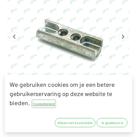
We gebruiken cookies om je een betere
gebruikerservaring op deze website te
bieden.
Cookiebeleid
GU 6-42620-00-0-1
Alleen het essentiële
Ik ga akkoord
SLUITPLAAT VOOR HOUT