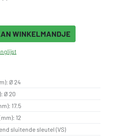
AAN WINKELMANDJE
glijst
mm)
:
Ø 24
)
:
Ø 20
(mm)
:
17.5
 (mm)
:
12
end sluitende sleutel (VS)