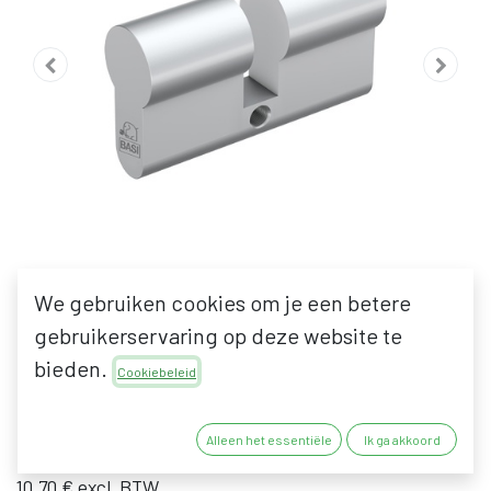
We gebruiken cookies om je een betere
gebruikerservaring op deze website te
BASI BZ 100
bieden.
Cookiebeleid
BLINDCILINDER
Alleen het essentiële
Ik ga akkoord
12,95
€
10,70
€
excl. BTW