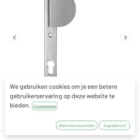
We gebruiken cookies om je een betere
gebruikerservaring op deze website te
bieden.
Cookiebeleid
BESA PRO
Alleen het essentiële
Ik ga akkoord
VEILIGHEIDSBESLAG