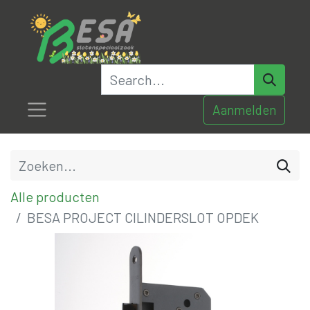
Aanmelden
Alle producten
BESA PROJECT CILINDERSLOT OPDEK