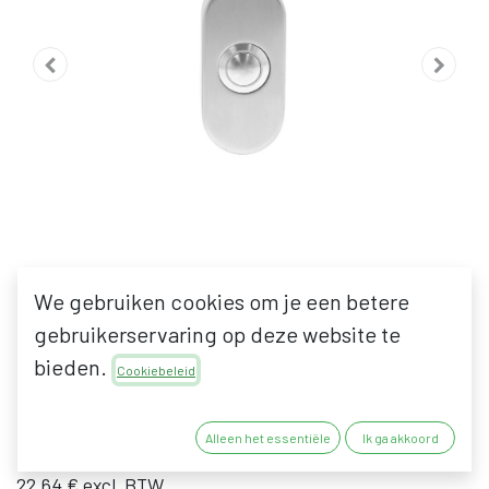
We gebruiken cookies om je een betere
gebruikerservaring op deze website te
INTERSTEEL DEURBEL
bieden.
Cookiebeleid
OVAAL
Alleen het essentiële
Ik ga akkoord
27,39
€
22,64
€
excl. BTW