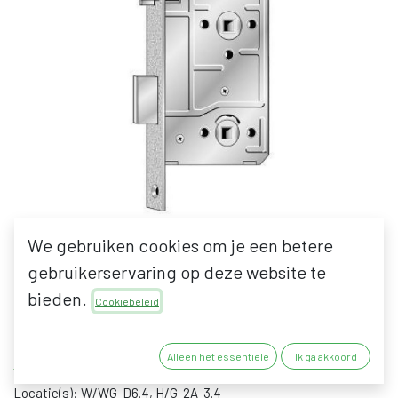
We gebruiken cookies om je een betere
KFV 113 1/2 WC-SLOT
gebruikerservaring op deze website te
bieden.
Cookiebeleid
38,50
€
31,82
€
excl. BTW
Alleen het essentiële
Ik ga akkoord
Voorraad: 108.00 Stuks
Locatie(s): W/WG-D6.4, H/G-2A-3.4