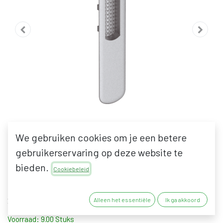
We gebruiken cookies om je een betere
gebruikerservaring op deze website te
MACO HS KOMGREEP LANG
bieden.
Cookiebeleid
27,71
€
22,90
€
excl. BTW
Alleen het essentiële
Ik ga akkoord
Voorraad: 9.00 Stuks