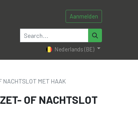
Aanmelden
0
0
tacteer ons
Nederlands (BE)
OF NACHTSLOT MET HAAK
JZET- OF NACHTSLOT