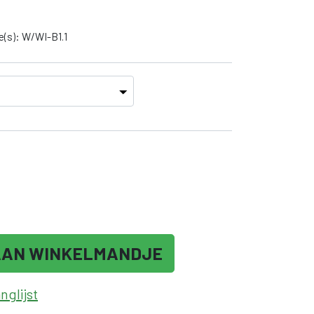
e(s): W/WI-B1.1
AAN WINKELMANDJE
glijst