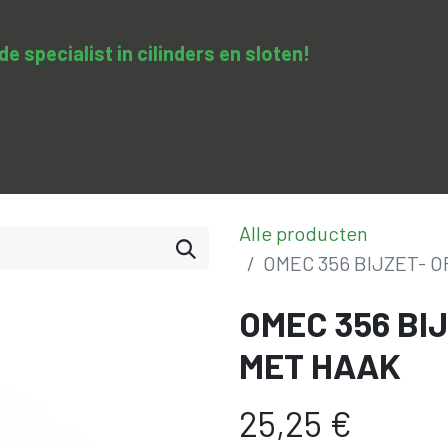
 specialist in cilinders en sloten​!
SA-clopedie
Diensten
Opleidingen & trainingen
Con
Alle producten
OMEC 356 BIJZET- 
OMEC 356 BI
MET HAAK
25,25
€