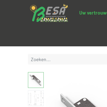
Uw vertrouwde
Productcategorieën
Uitverkoop
BE