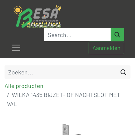
Aanmelden
Alle producten
WILKA 1435 BIJZET- OF NACHTSLOT MET
VAL