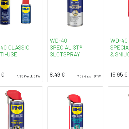
WD-40
WD-40
40 CLASSIC
SPECIALIST®
SPECIA
TI-USE
SLOTSPRAY
& SNIJ
€
8,49
€
15,95
€
4,95
€
excl. BTW
7,02
€
excl. BTW