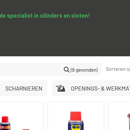
 specialist in cilinders en sloten​!
SA-clopedie
Diensten
Opleidingen & trainingen
Con
Sorteren o
(9 gevonden)
SCHARNIEREN
OPENINGS- & WERKMA