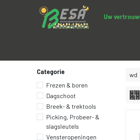
Uw vertrouwde
Productcategorieën
Uitverkoop
BE
Categorie
Frezen & boren
Dagschoot
Breek- & trektools
Picking, Probeer- &
slagsleutels
Vensteropeningen