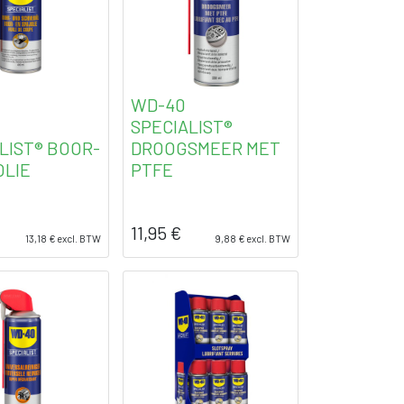
WD-40
SPECIALIST®
LIST® BOOR-
DROOGSMEER MET
OLIE
PTFE
11,95
€
13,18
€
excl. BTW
9,88
€
excl. BTW